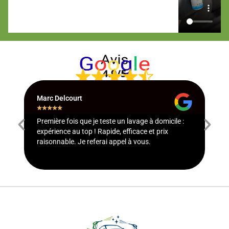
Hugo Perret
★
★
★
★
★
Ponctuel, efficace et super sympa. Le résultat est
impeccable Je recommande à 100 %